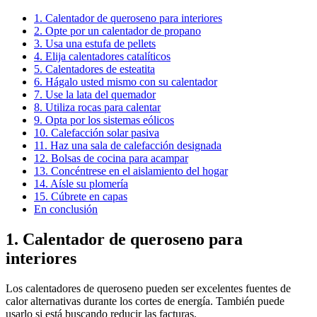
1. Calentador de queroseno para interiores
2. Opte por un calentador de propano
3. Usa una estufa de pellets
4. Elija calentadores catalíticos
5. Calentadores de esteatita
6. Hágalo usted mismo con su calentador
7. Use la lata del quemador
8. Utiliza rocas para calentar
9. Opta por los sistemas eólicos
10. Calefacción solar pasiva
11. Haz una sala de calefacción designada
12. Bolsas de cocina para acampar
13. Concéntrese en el aislamiento del hogar
14. Aísle su plomería
15. Cúbrete en capas
En conclusión
1. Calentador de queroseno para
interiores
Los calentadores de queroseno pueden ser excelentes fuentes de
calor alternativas durante los cortes de energía. También puede
usarlo si está buscando reducir las facturas.