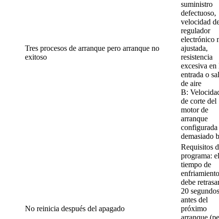
suministro
defectuoso,
velocidad de
regulador
electrónico 
Tres procesos de arranque pero arranque no
ajustada,
exitoso
resistencia
excesiva en 
entrada o sa
de aire
B: Velocida
de corte del
motor de
arranque
configurada
demasiado b
Requisitos d
programa: e
tiempo de
enfriamient
debe retrasa
20 segundo
antes del
No reinicia después del apagado
próximo
arranque (p