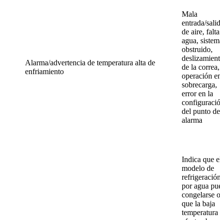
Mala
entrada/sali
de aire, falt
agua, sistem
obstruido,
deslizamien
Alarma/advertencia de temperatura alta de
de la correa,
enfriamiento
operación e
sobrecarga,
error en la
configuraci
del punto de
alarma
Indica que e
modelo de
refrigeració
por agua pu
congelarse 
que la baja
temperatura