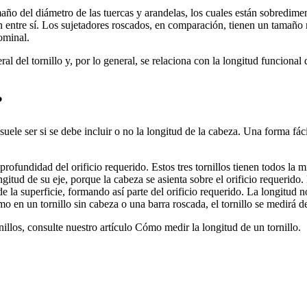
o del diámetro de las tuercas y arandelas, los cuales están sobredimen
 entre sí. Los sujetadores roscados, en comparación, tienen un tamaño
ominal.
al del tornillo y, por lo general, se relaciona con la longitud funciona
?
suele ser si se debe incluir o no la longitud de la cabeza. Una forma fác
gitud de su eje, porque la cabeza se asienta sobre el orificio requerido.
 de la superficie, formando así parte del orificio requerido. La longitu
omo en un tornillo sin cabeza o una barra roscada, el tornillo se medirá 
llos, consulte nuestro artículo Cómo medir la longitud de un tornillo.