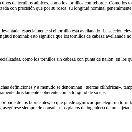
tipos de tornillos atípicos, como los tornillos con reborde. Como los to
izada con precisión que por su rosca, su longitud nominal generalmente 
 levantada, especialmente si el tornillo está avellanado. La sección ele
 longitud nominal; esto significa que los tornillos de cabeza avellanada
ecializadas, como los tornillos sin cabeza con punta de nailon, en los que
uchas definiciones y a menudo se denominan «tuercas cilíndricas», ta
riamente directamente coherente con la longitud de su eje.
por parte de los fabricantes, lo que puede significar que elegir un tornil
asegúrese siempre de consultar los planos de ingeniería de un sujetado