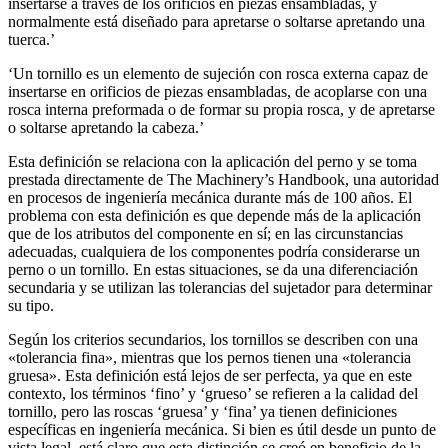
insertarse a través de los orificios en piezas ensambladas, y
normalmente está diseñado para apretarse o soltarse apretando una
tuerca.’
‘Un tornillo es un elemento de sujeción con rosca externa capaz de
insertarse en orificios de piezas ensambladas, de acoplarse con una
rosca interna preformada o de formar su propia rosca, y de apretarse
o soltarse apretando la cabeza.’
Esta definición se relaciona con la aplicación del perno y se toma
prestada directamente de The Machinery’s Handbook, una autoridad
en procesos de ingeniería mecánica durante más de 100 años. El
problema con esta definición es que depende más de la aplicación
que de los atributos del componente en sí; en las circunstancias
adecuadas, cualquiera de los componentes podría considerarse un
perno o un tornillo. En estas situaciones, se da una diferenciación
secundaria y se utilizan las tolerancias del sujetador para determinar
su tipo.
Según los criterios secundarios, los tornillos se describen con una
«tolerancia fina», mientras que los pernos tienen una «tolerancia
gruesa». Esta definición está lejos de ser perfecta, ya que en este
contexto, los términos ‘fino’ y ‘grueso’ se refieren a la calidad del
tornillo, pero las roscas ‘gruesa’ y ‘fina’ ya tienen definiciones
específicas en ingeniería mecánica. Si bien es útil desde un punto de
vista legal, está claro que esta distinción se creó en beneficio de la