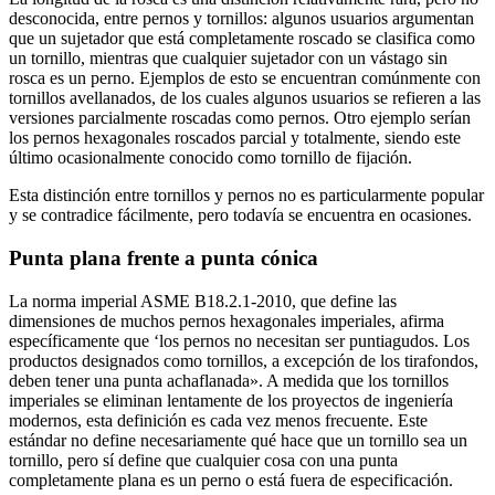
desconocida, entre pernos y tornillos: algunos usuarios argumentan
que un sujetador que está completamente roscado se clasifica como
un tornillo, mientras que cualquier sujetador con un vástago sin
rosca es un perno. Ejemplos de esto se encuentran comúnmente con
tornillos avellanados, de los cuales algunos usuarios se refieren a las
versiones parcialmente roscadas como pernos. Otro ejemplo serían
los pernos hexagonales roscados parcial y totalmente, siendo este
último ocasionalmente conocido como tornillo de fijación.
Esta distinción entre tornillos y pernos no es particularmente popular
y se contradice fácilmente, pero todavía se encuentra en ocasiones.
Punta plana frente a punta cónica
La norma imperial ASME B18.2.1-2010, que define las
dimensiones de muchos pernos hexagonales imperiales, afirma
específicamente que ‘los pernos no necesitan ser puntiagudos. Los
productos designados como tornillos, a excepción de los tirafondos,
deben tener una punta achaflanada». A medida que los tornillos
imperiales se eliminan lentamente de los proyectos de ingeniería
modernos, esta definición es cada vez menos frecuente. Este
estándar no define necesariamente qué hace que un tornillo sea un
tornillo, pero sí define que cualquier cosa con una punta
completamente plana es un perno o está fuera de especificación.