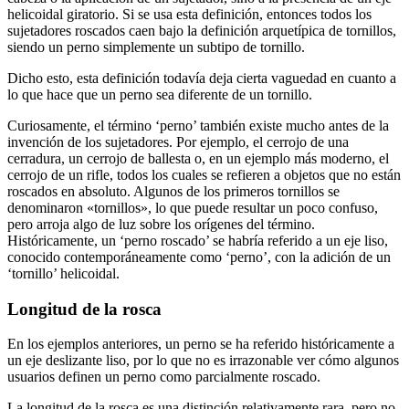
helicoidal giratorio. Si se usa esta definición, entonces todos los
sujetadores roscados caen bajo la definición arquetípica de tornillos,
siendo un perno simplemente un subtipo de tornillo.
Dicho esto, esta definición todavía deja cierta vaguedad en cuanto a
lo que hace que un perno sea diferente de un tornillo.
Curiosamente, el término ‘perno’ también existe mucho antes de la
invención de los sujetadores. Por ejemplo, el cerrojo de una
cerradura, un cerrojo de ballesta o, en un ejemplo más moderno, el
cerrojo de un rifle, todos los cuales se refieren a objetos que no están
roscados en absoluto. Algunos de los primeros tornillos se
denominaron «tornillos», lo que puede resultar un poco confuso,
pero arroja algo de luz sobre los orígenes del término.
Históricamente, un ‘perno roscado’ se habría referido a un eje liso,
conocido contemporáneamente como ‘perno’, con la adición de un
‘tornillo’ helicoidal.
Longitud de la rosca
En los ejemplos anteriores, un perno se ha referido históricamente a
un eje deslizante liso, por lo que no es irrazonable ver cómo algunos
usuarios definen un perno como parcialmente roscado.
La longitud de la rosca es una distinción relativamente rara, pero no