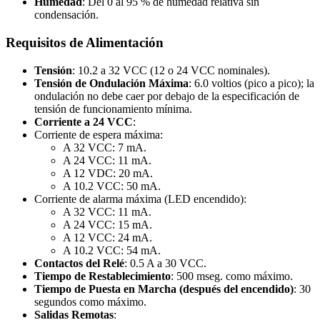
Humedad
: Del 0 al 95 % de humedad relativa sin
condensación.
Requisitos de Alimentación
Tensión
: 10.2 a 32 VCC (12 o 24 VCC nominales).
Tensión de Ondulación Máxima
: 6.0 voltios (pico a pico); la
ondulación no debe caer por debajo de la especificación de
tensión de funcionamiento mínima.
Corriente a 24 VCC
:
Corriente de espera máxima:
A 32 VCC: 7 mA.
A 24 VCC: 11 mA.
A 12 VDC: 20 mA.
A 10.2 VCC: 50 mA.
Corriente de alarma máxima (LED encendido):
A 32 VCC: 11 mA.
A 24 VCC: 15 mA.
A 12 VCC: 24 mA.
A 10.2 VCC: 54 mA.
Contactos del Relé
: 0.5 A a 30 VCC.
Tiempo de Restablecimiento
: 500 mseg. como máximo.
Tiempo de Puesta en Marcha (después del encendido)
: 30
segundos como máximo.
Salidas Remotas
: