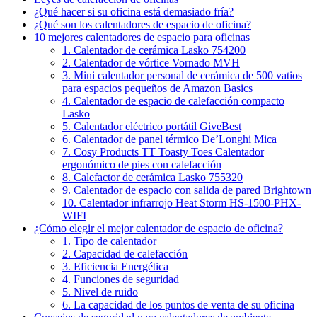
¿Qué hacer si su oficina está demasiado fría?
¿Qué son los calentadores de espacio de oficina?
10 mejores calentadores de espacio para oficinas
1. Calentador de cerámica Lasko 754200
2. Calentador de vórtice Vornado MVH
3. Mini calentador personal de cerámica de 500 vatios
para espacios pequeños de Amazon Basics
4. Calentador de espacio de calefacción compacto
Lasko
5. Calentador eléctrico portátil GiveBest
6. Calentador de panel térmico De’Longhi Mica
7. Cosy Products TT Toasty Toes Calentador
ergonómico de pies con calefacción
8. Calefactor de cerámica Lasko 755320
9. Calentador de espacio con salida de pared Brightown
10. Calentador infrarrojo Heat Storm HS-1500-PHX-
WIFI
¿Cómo elegir el mejor calentador de espacio de oficina?
1. Tipo de calentador
2. Capacidad de calefacción
3. Eficiencia Energética
4. Funciones de seguridad
5. Nivel de ruido
6. La capacidad de los puntos de venta de su oficina