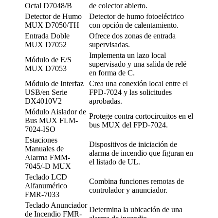
Octal D7048/B
de colector abierto.
Detector de Humo
Detector de humo fotoeléctrico
MUX D7050/TH
con opción de calentamiento.
Entrada Doble
Ofrece dos zonas de entrada
MUX D7052
supervisadas.
Implementa un lazo local
Módulo de E/S
supervisado y una salida de relé
MUX D7053
en forma de C.
Módulo de Interfaz
Crea una conexión local entre el
USB/en Serie
FPD-7024 y las solicitudes
DX4010V2
aprobadas.
Módulo Aislador de
Protege contra cortocircuitos en el
Bus MUX FLM-
bus MUX del FPD-7024.
7024-ISO
Estaciones
Dispositivos de iniciación de
Manuales de
alarma de incendio que figuran en
Alarma FMM-
el listado de UL.
7045/-D MUX
Teclado LCD
Combina funciones remotas de
Alfanumérico
controlador y anunciador.
FMR-7033
Teclado Anunciador
Determina la ubicación de una
de Incendio FMR-