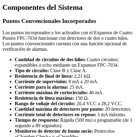
Componentes del Sistema
Puntos Convencionales Incorporados
Los puntos incorporados y los activados con el Expansor de Cuatro
Puntos FPC‑7034 funcionan con detectores de dos o cuatro hilos.
Los puntos convencionales cuentan con una función opcional de
verificación de alarmas.
Cantidad de circuitos de dos hilos:
Cuatro circuitos;
expandibles a ocho mediante un Expansor FPC‑7034.
Tipo de circuito:
Clase B y Clase A.
Resistencia de final de línea:
2,21 kΩ.
Corriente de supervisión:
8 mA a 20 mA.
Corriente para la alarma:
25 mA.
Corriente máxima de cortocircuito:
46 mA.
Resistencia de línea máxima:
150 Ω.
Rango de voltaje del circuito:
20,4 VCC a 28,2 VCC.
Cantidad máxima de detectores por punto:
20 detectores.
Corriente total de detectores en reposo:
3 mA máximo.
Tiempo de respuesta:
Rápida (500 ms) o programable (de 1
segundo a 89 segundos).
Monitoreo de detector de humo sucio:
Protocolos
«Chamber Check» y «CleanMe».