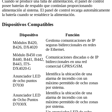
Cuando se produce una falla de alimentación, el panel de control
posee baterías de respaldo que continúan proporcionando
alimentación al sistema. El panel de control recarga automáticamente
la batería cuando se restablece la alimentación.
Dispositivos Compatibles
Dispositivo
Función
Gestiona comunicaciones de IP
Módulos B420,
seguras bidireccionales en redes
B426, DX4020
de Ethernet.
Módulo B450 con
Comunicaciones discadas o de IP
B440, B441, B442,
bidireccionales en una red
B443, ITS-
comercial GPRS/GSM.
DX4020-G
Identifica la ubicación de una
Anunciador LED
alarma de incendio con un
de ocho puntos
máximo permitido de ocho zonas
D7030
por sistema.
Identifica la ubicación de una
Anunciador LED
alarma de incendio con un
de Ocho Puntos
máximo permitido de ocho zonas
D7030X
por sistema.
Un anunciador LED de ocho