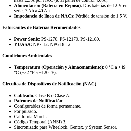
hasta 2.5 A por NAC (total panel de control 4.0 A).
Alimentación (Batería en Reposo)
: Dos baterías de 12 V en
serie, 7 Ah a 40 Ah.
Impedancia de línea de NACs
: Pérdida de tensión de 1.5 V.
Fabricantes de Baterías Recomendados
Power Sonic
: PS-1270, PS-12170, PS-12180.
YUASA
: NP7-12, NPG18-12.
Condiciones Ambientales
Temperatura (Operación y Almacenamiento)
: 0 °C a +49
°C (+32 °F a +120 °F).
Circuitos de Dispositivos de Notificación (NAC)
Cableado
: Clase B o Clase A.
Patrones de Notificación
:
Configurables de forma permanente.
Por pulsado.
California March.
Código Temporal (ANSI) 3.
Sincronizado para Wheelock, Gentex, y System Sensor.