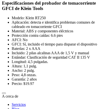
Especificaciones del probador de tomacorriente
GFCI de Klein Tools
Modelo: Klein RT250
Aplicación: detecta e identifica problemas comunes de
cableado en tomacorriente GFCI
Material: ABS y componentes eléctricos
Protección contra caídas: 6.6 pies
AFCI: No
GFCI: Sí, incluido el tiempo para disparar el dispositivo
Baterías: 2 x AAA
Incluido: 2 pilas alcalinas AAA de 1,5 V y manual
Estándar: Clasificación de seguridad CAT II 135 V
Longitud: 4,5 pulgadas.
Altura: 1,1 pulg.
Ancho: 2 pulg.
Peso: 4,8 onzas.
Garantía: 2 años
Precio: $19.97
A cerca de
Servicios
Blog