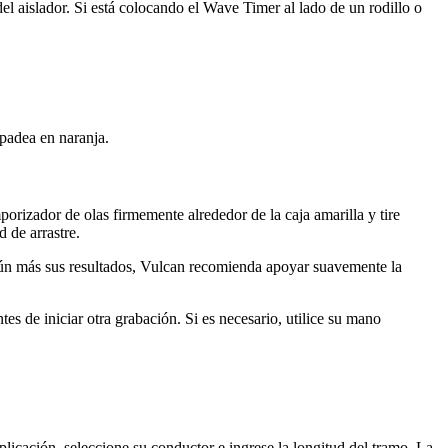
l aislador. Si está colocando el Wave Timer al lado de un rodillo o
padea en naranja.
porizador de olas firmemente alrededor de la caja amarilla y tire
 de arrastre.
 aún más sus resultados, Vulcan recomienda apoyar suavemente la
s de iniciar otra grabación. Si es necesario, utilice su mano
plicación, seleccione su conductor e ingrese la longitud del tramo. La