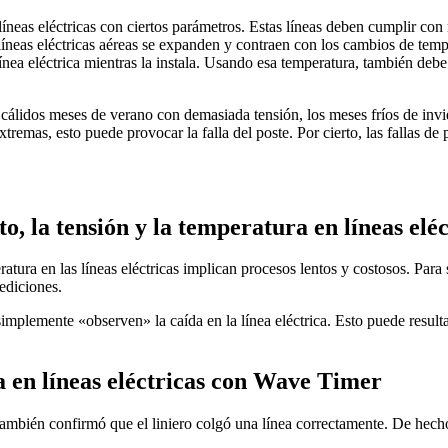
 líneas eléctricas con ciertos parámetros. Estas líneas deben cumplir co
s líneas eléctricas aéreas se expanden y contraen con los cambios de te
 línea eléctrica mientras la instala. Usando esa temperatura, también de
s cálidos meses de verano con demasiada tensión, los meses fríos de inv
extremas, esto puede provocar la falla del poste. Por cierto, las fallas 
, la tensión y la temperatura en líneas eléc
ura en las líneas eléctricas implican procesos lentos y costosos. Para se
ediciones.
implemente «observen» la caída en la línea eléctrica. Esto puede resul
 en líneas eléctricas con Wave Timer
también confirmó que el liniero colgó una línea correctamente. De hecho,