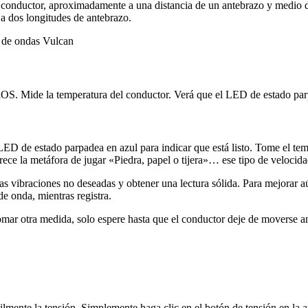
 conductor, aproximadamente a una distancia de un antebrazo y medio de
 a dos longitudes de antebrazo.
 iOS. Mide la temperatura del conductor. Verá que el LED de estado par
 LED de estado parpadea en azul para indicar que está listo. Tome el tem
ce la metáfora de jugar «Piedra, papel o tijera»… ese tipo de velocidad
 las vibraciones no deseadas y obtener una lectura sólida. Para mejorar
e onda, mientras registra.
ar otra medida, solo espere hasta que el conductor deje de moverse ante
ilmente la tensión. Simplemente haga clic en el botón de tensión en la a