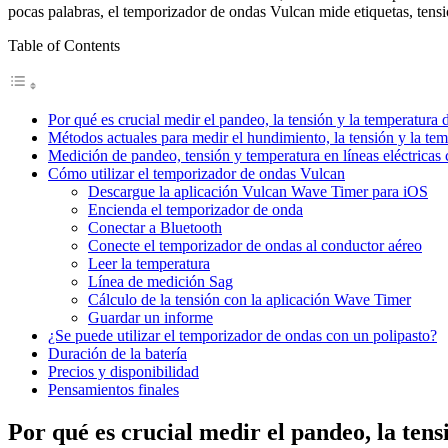
pocas palabras, el temporizador de ondas Vulcan mide etiquetas, tens
Table of Contents
Por qué es crucial medir el pandeo, la tensión y la temperatura de
Métodos actuales para medir el hundimiento, la tensión y la temp
Medición de pandeo, tensión y temperatura en líneas eléctrica
Cómo utilizar el temporizador de ondas Vulcan
Descargue la aplicación Vulcan Wave Timer para iOS
Encienda el temporizador de onda
Conectar a Bluetooth
Conecte el temporizador de ondas al conductor aéreo
Leer la temperatura
Línea de medición Sag
Cálculo de la tensión con la aplicación Wave Timer
Guardar un informe
¿Se puede utilizar el temporizador de ondas con un polipasto?
Duración de la batería
Precios y disponibilidad
Pensamientos finales
Por qué es crucial medir el pandeo, la tensi